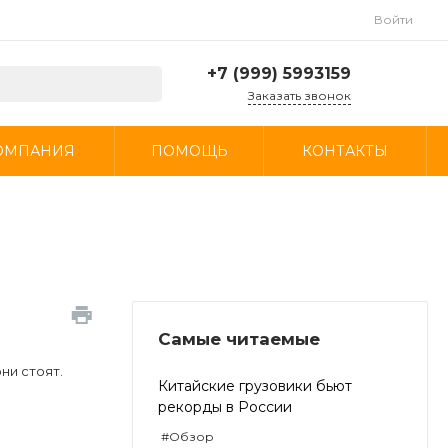
Войти
+7 (999) 5993159
Заказать звонок
+7 (999) 5993159
ОМПАНИЯ
ПОМОЩЬ
КОНТАКТЫ
г. Москва, МКАД, 23-й
километр, 16, стр. 1,
посёлок Развилка
Пн-Пт: 9:00-19:00 Cб-
Вс: 10:00 - 19:00
info@autospecmag.ru
Самые читаемые
ни стоят.
Китайские грузовики бьют
рекорды в России
#Обзор