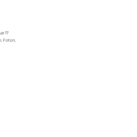
е 17
, Foton,