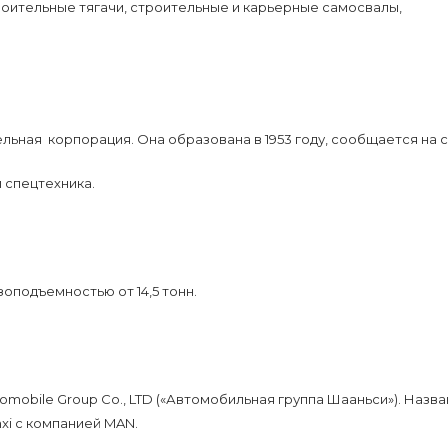
роительные тягачи, строительные и карьерные самосвалы,
ая корпорация. Она образована в 1953 году, сообщается на са
 спецтехника.
зоподъемностью от 14,5 тонн.
mobile Group Co., LTD («Автомобильная группа Шааньси»). Назв
xi с компанией MAN.