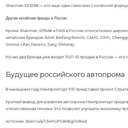
Shacman SX3258 — это еще один самосвал с колёсной формуло
Другие китайские бренды в России
Кроме Shacman, SITRAK и FAW в России относительно широко
китайских брендов: BAW, Beifang Benchi, САМС, CIMC, Chenggong
Gonow, Lifan, Naveco, Sany, Shineray.
Из них два бренда уже входят ТОП-10 продаж в России — это Hon
Будущее российского автопрома
В нынешнем году Минпромторг РФ представил проект Стратег
Краткий вывод: для развития автопрома Минпромторг предла
отечественная техника. Это позволит улучшить экономику пр
источник: dzen.ru/a/Y34mUPG8nBgGV8wd