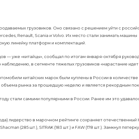
одаваемых грузовиков. Оно связано с решением уйти с российс
edes, Renault, Scania и Volvo. Их место стали занимать машины
окую линейку платформ и комплектаций.
ндов — уже «китайцы», сообщал по итогам января-октября руково
 наблюдению, в сегменте тяжелых грузовиков «нарастание идет н
автомобили китайских марок были куплены в России в количестве 
о объема рынка за прошедшую неделю и является рекордным по
оду стали самыми популярными в России. Ранее им это удавалось 
 года) лидерство в марочном рейтинге сохраняет отечественный
cman (285 шт.), SITRAK (183 шт.) и FAW (178 шт.). Замкнул пятерк