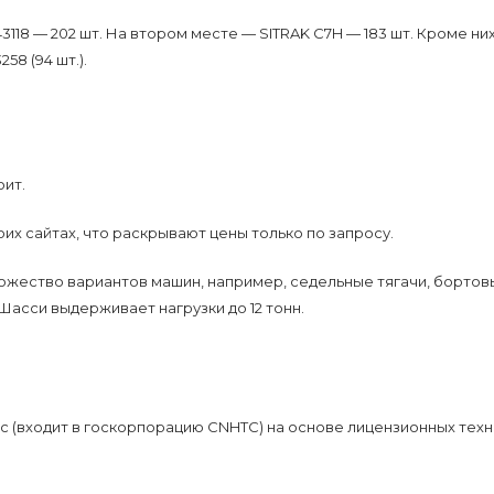
8 — 202 шт. На втором месте — SITRAK C7H — 183 шт. Кроме них
58 (94 шт.).
оит.
их сайтах, что раскрывают цены только по запросу.
ожество вариантов машин, например, седельные тягачи, бортов
Шасси выдерживает нагрузки до 12 тонн.
c (входит в госкорпорацию CNHTC) на основе лицензионных тех