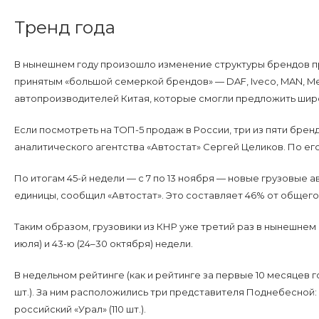
Тренд года
В нынешнем году произошло изменение структуры брендов пр
принятым «большой семеркой брендов» — DAF, Iveco, MAN, Merc
автопроизводителей Китая, которые смогли предложить шир
Если посмотреть на ТОП-5 продаж в России, три из пяти бре
аналитического агентства «Автостат» Сергей Целиков. По его
По итогам 45-й недели — с 7 по 13 ноября — новые грузовые 
единицы, сообщил «Автостат». Это составляет 46% от общег
Таким образом, грузовики из КНР уже третий раз в нынешнем г
июля) и 43-ю (24–30 октября) недели.
В недельном рейтинге (как и рейтинге за первые 10 месяцев
шт.). За ним расположились три представителя Поднебесной: Sha
российский «Урал» (110 шт.).