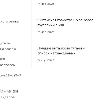
17 мар 2023
"Китайская грамота". China-made
кого рынка,
грузовики в РФ
17 мар 2023
дитель
Лучшие китайские тягачи –
а глазах».
список награжденных
831
15 мар 2023
казателем.
в 28-ю (11–17
 КАМАЗ (598
у лидеров