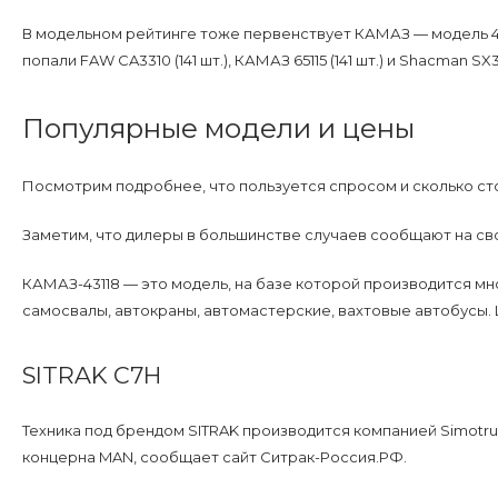
В модельном рейтинге тоже первенствует КАМАЗ — модель 4311
попали FAW CA3310 (141 шт.), КАМАЗ 65115 (141 шт.) и Shacman SX32
Популярные модели и цены
Посмотрим подробнее, что пользуется спросом и сколько ст
Заметим, что дилеры в большинстве случаев сообщают на сво
КАМАЗ-43118 — это модель, на базе которой производится мн
самосвалы, автокраны, автомастерские, вахтовые автобусы. 
SITRAK C7H
Техника под брендом SITRAK производится компанией Simotru
концерна MAN, сообщает сайт Ситрак-Россия.РФ.