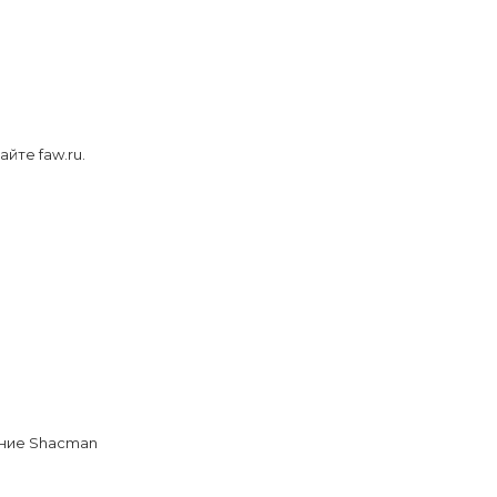
йте faw.ru.
ание Shacman