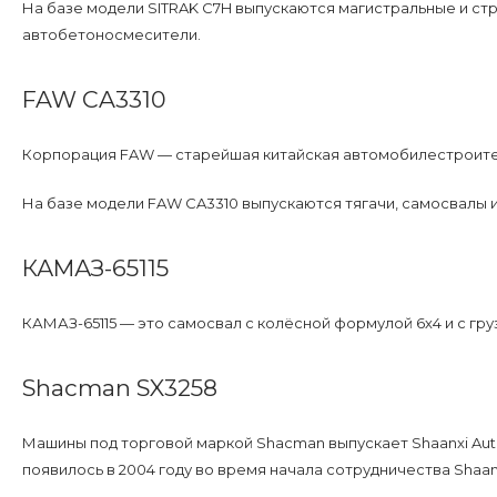
На базе модели SITRAK C7H выпускаются магистральные и ст
автобетоносмесители.
FAW CA3310
Корпорация FAW — старейшая китайская автомобилестроительн
На базе модели FAW CA3310 выпускаются тягачи, самосвалы и
КАМАЗ-65115
КАМАЗ-65115 — это самосвал с колёсной формулой 6х4 и с гру
Shacman SX3258
Машины под торговой маркой Shacman выпускает Shaanxi Auto
появилось в 2004 году во время начала сотрудничества Shaan