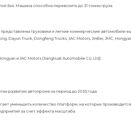
й 6х4. Машина способна перевозить до 31 тонны груза.
 представлены грузовики и легкие коммерческие автомобили ещ
, Dayun Truck, Dongfeng Trucks, JAC Motors, JinBei, JMC, Hongyan
gyan и JAC Motors (Jiangtiuat Automobile Co, Ltd).
ии развития автопрома на период до 2035 года.
гает уменьшить количество платформ, на которых производится
едприятий за счет эффекта масштаба.