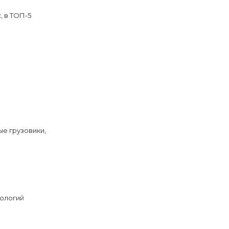
, в ТОП-5
ые грузовики,
нологий