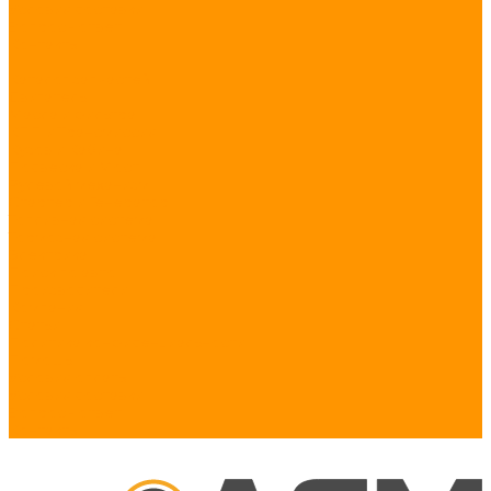
Условия доставки
Вопрос - ответ
Контакты
...
Каталог запчастей
Двигатель
Масла и фильтра
КПП и Трансмиссия
Кузов и Кабина
Подвеска и Мост
Рулевой механизм
Стартер и Генератор
Топливная система
Тормозная система
Электрика
Поиск по авто
Производители
Компания
Статьи
Политика конфиденциальности
Помощь
Условия оплаты
Условия доставки
Вопрос - ответ
Контакты