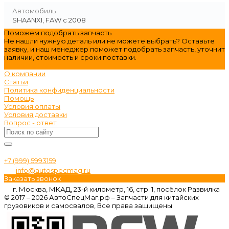
Автомобиль
SHAANXI, FAW c 2008
Поможем подобрать запчасть
Не нашли нужную деталь или не можете выбрать? Оставьте
заявку, и наш менеджер поможет подобрать запчасть, уточнит
наличии, стоимость и сроки поставки.
оставить заявку
О компании
Статьи
Политика конфиденциальности
Помощь
Условия оплаты
Условия доставки
Вопрос - ответ
+7 (999) 5993159
info@autospecmag.ru
Заказать звонок
г. Москва, МКАД, 23-й километр, 16, стр. 1, посёлок Развилка
© 2017 – 2026 АвтоСпецМаг.рф – Запчасти для китайских
грузовиков и самосвалов, Все права защищены