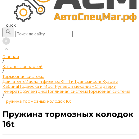
Поиск
Главная
/
Каталог запчастей
/
Тормозная система
Двигатель
Масла и фильтра
КПП и Трансмиссия
Кузов и
Кабина
Подвеска и Мост
Рулевой механизм
Стартер и
Генератор
Электрика
Топливная система
Тормозная система
/
Пружина тормозных колодок 16t
Пружина тормозных колодок
16t