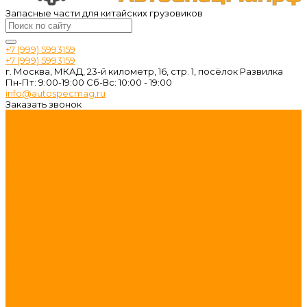
Запасные части для китайских грузовиков
+7 (999) 5993159
+7 (999) 5993159
г. Москва, МКАД, 23-й километр, 16, стр. 1, посёлок Развилка
Пн-Пт: 9:00-19:00 Cб-Вс: 10:00 - 19:00
info@autospecmag.ru
Заказать звонок
Каталог запчастей
Двигатель
Масла и фильтра
КПП и Трансмиссия
Кузов и Кабина
Подвеска и Мост
Рулевой механизм
Стартер и Генератор
Топливная система
Тормозная система
Электрика
Поиск по авто
Производители
Компания
Статьи
Политика конфиденциальности
Помощь
Условия оплаты