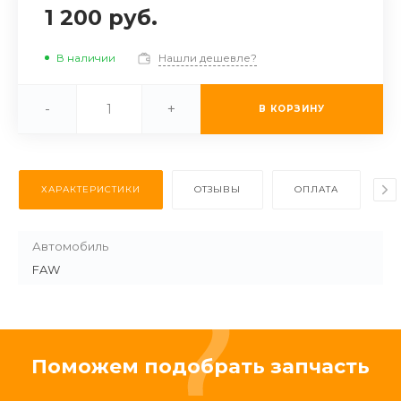
1 200 руб.
В наличии
Нашли дешевле?
-
+
В КОРЗИНУ
ХАРАКТЕРИСТИКИ
ОТЗЫВЫ
ОПЛАТА
Д
Автомобиль
FAW
Поможем подобрать запчасть