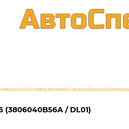
одвеска и Мост
Рулевой механизм
Стартер и Генератор
Электрик
 (3806040B56A / DL01)