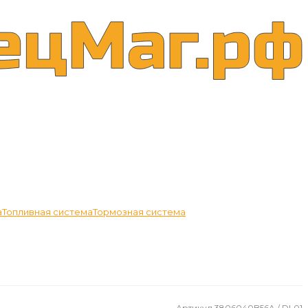
а
Топливная система
Тормозная система
Артикул
3806040B56A / DL01