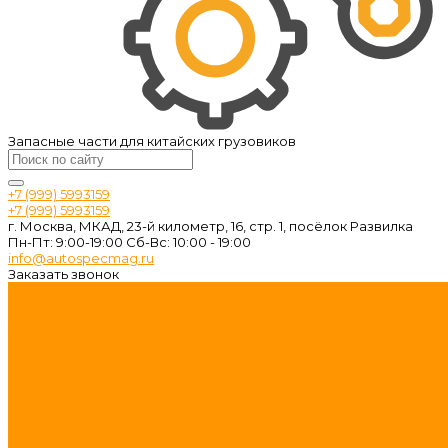
Запасные части для китайских грузовиков
+7 (999) 5993159
+7 (999) 5993159
г. Москва, МКАД, 23-й километр, 16, стр. 1, посёлок Развилка
Пн-Пт: 9:00-19:00 Cб-Вс: 10:00 - 19:00
info@autospecmag.ru
Заказать звонок
...
Каталог запчастей
Двигатель
Масла и фильтра
КПП и Трансмиссия
Кузов и Кабина
Подвеска и Мост
Рулевой механизм
Стартер и Генератор
Топливная система