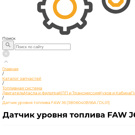
Поиск
Главная
/
Каталог запчастей
/
Топливная система
Двигатель
Масла и фильтра
КПП и Трансмиссия
Кузов и Кабина
П
/
Датчик уровня топлива FAW J6 (3806040B56A / DL01)
Датчик уровня топлива FAW J6