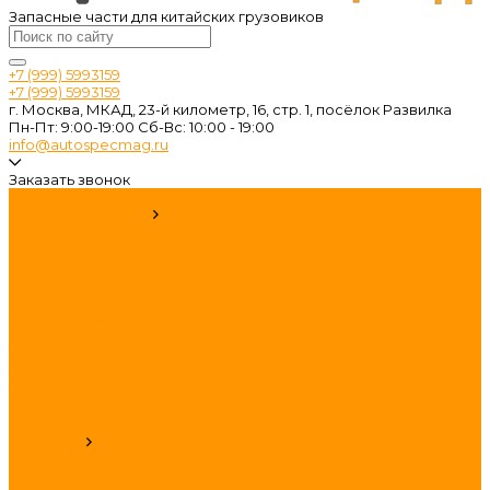
Запасные части для китайских грузовиков
+7 (999) 5993159
+7 (999) 5993159
г. Москва, МКАД, 23-й километр, 16, стр. 1, посёлок Развилка
Пн-Пт: 9:00-19:00 Cб-Вс: 10:00 - 19:00
info@autospecmag.ru
Заказать звонок
...
Каталог запчастей
Двигатель
Масла и фильтра
КПП и Трансмиссия
Кузов и Кабина
Подвеска и Мост
Рулевой механизм
Стартер и Генератор
Топливная система
Тормозная система
Электрика
Поиск по авто
Производители
Компания
Статьи
Политика конфиденциальности