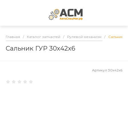
Главная
/
Каталог запчастей
/
Рулевой механизм
/
Сальник Г
Сальник ГУР 30х42х6
Артикул
30х42х6