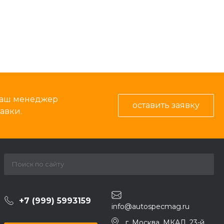
 наш менеджер
оставить заявку
авки.
+7 (999) 5993159
info@autospecmag.ru
г. Москва, МКАД, 23-й