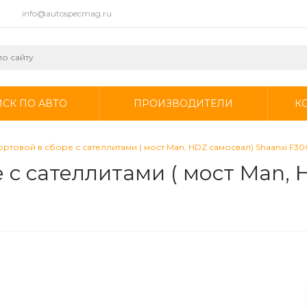
info@autospecmag.ru
СК ПО АВТО
ПРОИЗВОДИТЕЛИ
К
ртовой в сборе с сателлитами ( мост Man, HDZ самосвал) Shaanxi F3
 с сателлитами ( мост Man, 