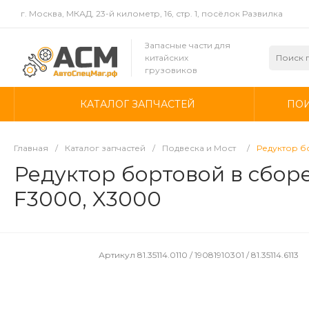
г. Москва, МКАД, 23-й километр, 16, стр. 1, посёлок Развилка
Запасные части для
китайских
грузовиков
КАТАЛОГ ЗАПЧАСТЕЙ
ПОИ
Главная
/
Каталог запчастей
/
Подвеска и Мост
/
Редуктор бо
Редуктор бортовой в сборе
F3000, X3000
Артикул
81.35114.0110 / 19081910301 / 81.35114.6113