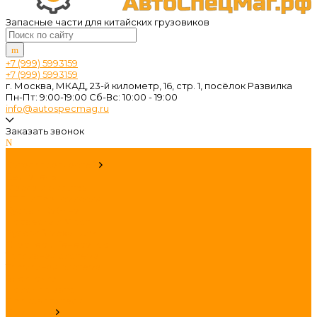
Запасные части для китайских грузовиков
+7 (999) 5993159
+7 (999) 5993159
г. Москва, МКАД, 23-й километр, 16, стр. 1, посёлок Развилка
Пн-Пт: 9:00-19:00 Cб-Вс: 10:00 - 19:00
info@autospecmag.ru
Заказать звонок
...
Каталог запчастей
Двигатель
Масла и фильтра
КПП и Трансмиссия
Кузов и Кабина
Подвеска и Мост
Рулевой механизм
Стартер и Генератор
Топливная система
Тормозная система
Электрика
Поиск по авто
Производители
Компания