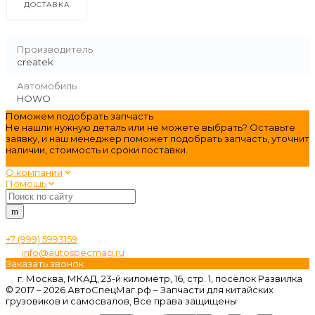
ДОСТАВКА
Производитель
createk
Автомобиль
HOWO
Поможем подобрать запчасть
Не нашли нужную деталь или не можете выбрать? Оставьте
заявку, и наш менеджер поможет подобрать запчасть, уточнит
наличии, стоимость и сроки поставки.
оставить заявку
О компании
Помощь
+7 (999) 5993159
info@autospecmag.ru
Заказать звонок
г. Москва, МКАД, 23-й километр, 16, стр. 1, посёлок Развилка
© 2017 – 2026 АвтоСпецМаг.рф – Запчасти для китайских
грузовиков и самосвалов, Все права защищены