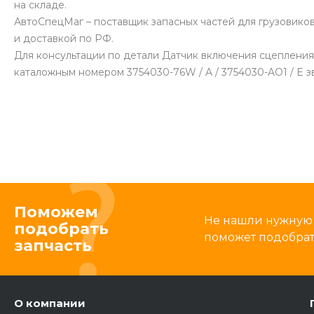
на складе.
АвтоСпецМаг – поставщик запасных частей для грузовико
и доставкой по РФ.
Для консультации по детали Датчик включения сцепления Е
каталожным номером 3754030-76W / A / 3754030-AO1 / E з
Поможем
Не нашли нужную 
подобрать
поможет подобрать
запчасть
О компании