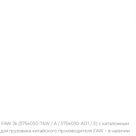
FAW J6 (3754030-76W / A / 3754030-AO1 / E) с каталожным
 для грузовика китайского производителя FAW – в наличии