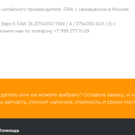
в китайского производителя FAW с самовывозом в Москве
вро-5 FAW J6 (3754030-76W / A / 3754030-AO1 / E) с
воните нам по телефону +7 999 277-31-59
деталь или не можете выбрать? Оставьте заявку, и
 запчасть, уточнит наличии, стоимость и сроки пост
Помощь