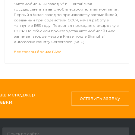
"Автомобильный завод № 1" — китайская
государственная автомобилестроительная компания.
Первый в Китае завод по производству автомобилей,
созданный при содействии СССР, начал работу в
Чанчуне в 1953 году. Персонал проходил стажировку в
СССР. По объёмам производства автомобилей FAW
занимает второе место в Китае после Shanghai
Automotive Industry Corporation (SAIC).
Все товары бренда FAW
 наш менеджер
оставить заявку
авки.