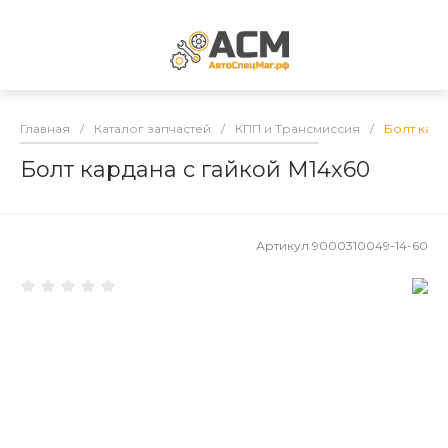
Главная
/
Каталог запчастей
/
КПП и Трансмиссия
/
Болт кард
Болт кардана с гайкой M14х60
Артикул
9000310049-14-60