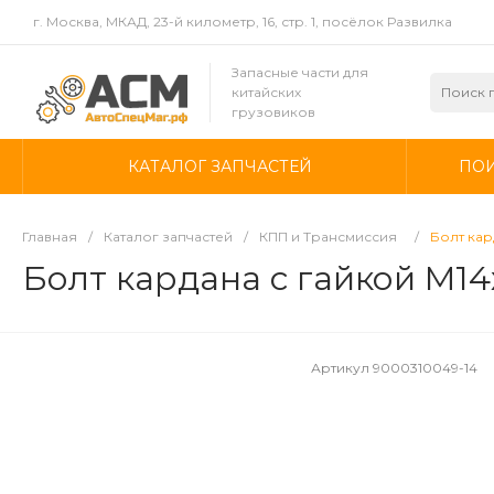
г. Москва, МКАД, 23-й километр, 16, стр. 1, посёлок Развилка
Запасные части для
китайских
грузовиков
КАТАЛОГ ЗАПЧАСТЕЙ
ПОИ
Главная
/
Каталог запчастей
/
КПП и Трансмиссия
/
Болт кар
Болт кардана с гайкой M14
Артикул
9000310049-14