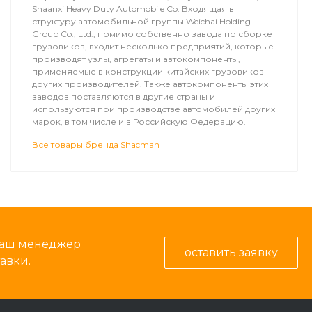
Shaanxi Heavy Duty Automobile Co. Входящая в
структуру автомобильной группы Weichai Holding
Group Co., Ltd., помимо собственно завода по сборке
грузовиков, входит несколько предприятий, которые
производят узлы, агрегаты и автокомпоненты,
применяемые в конструкции китайских грузовиков
других производителей. Также автокомпоненты этих
заводов поставляются в другие страны и
используются при производстве автомобилей других
марок, в том числе и в Российскую Федерацию.
Все товары бренда Shacman
 наш менеджер
оставить заявку
авки.