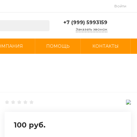
Войти
+7 (999) 5993159
Заказать звонок
+7 (999) 5993159
ОМПАНИЯ
ПОМОЩЬ
КОНТАКТЫ
г. Москва, МКАД, 23-й
километр, 16, стр. 1,
посёлок Развилка
Пн-Пт: 9:00-19:00 Cб-
Вс: 10:00 - 19:00
info@autospecmag.ru
100 руб.