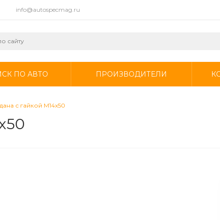
info@autospecmag.ru
СК ПО АВТО
ПРОИЗВОДИТЕЛИ
К
дана с гайкой M14х50
х50