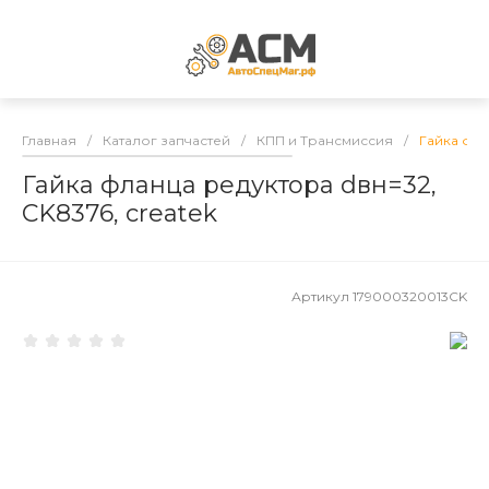
Главная
/
Каталог запчастей
/
КПП и Трансмиссия
/
Гайка фла
Гайка фланца редуктора dвн=32,
CK8376, createk
Артикул
179000320013CK