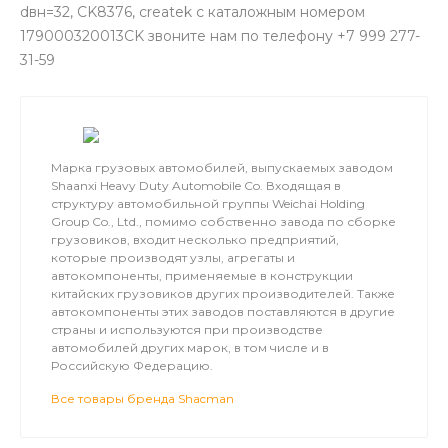
dвн=32, CK8376, createk с каталожным номером
179000320013CK звоните нам по телефону +7 999 277-
31-59
Марка грузовых автомобилей, выпускаемых заводом
Shaanxi Heavy Duty Automobile Co. Входящая в
структуру автомобильной группы Weichai Holding
Group Co., Ltd., помимо собственно завода по сборке
грузовиков, входит несколько предприятий,
которые производят узлы, агрегаты и
автокомпоненты, применяемые в конструкции
китайских грузовиков других производителей. Также
автокомпоненты этих заводов поставляются в другие
страны и используются при производстве
автомобилей других марок, в том числе и в
Российскую Федерацию.
Все товары бренда Shacman