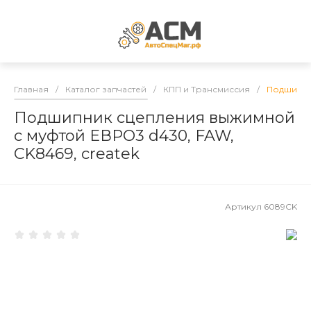
Главная
/
Каталог запчастей
/
КПП и Трансмиссия
/
Подшипник
Подшипник сцепления выжимной
с муфтой ЕВРО3 d430, FAW,
CK8469, createk
Артикул
6089CK