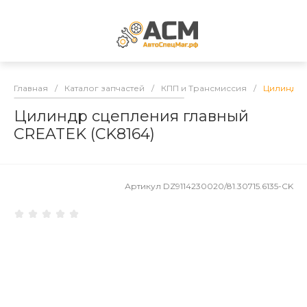
Главная
/
Каталог запчастей
/
КПП и Трансмиссия
/
Цилиндр 
Цилиндр сцепления главный
CREATEK (CK8164)
Артикул
DZ9114230020/81.30715.6135-CK