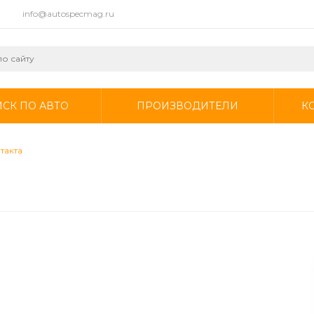
info@autospecmag.ru
СК ПО АВТО
ПРОИЗВОДИТЕЛИ
К
такта