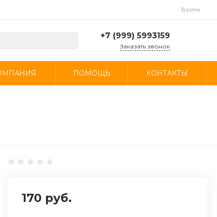
Войти
+7 (999) 5993159
Заказать звонок
+7 (999) 5993159
ОМПАНИЯ
ПОМОЩЬ
КОНТАКТЫ
г. Москва, МКАД, 23-й
километр, 16, стр. 1,
посёлок Развилка
Пн-Пт: 9:00-19:00 Cб-
Вс: 10:00 - 19:00
info@autospecmag.ru
170 руб.