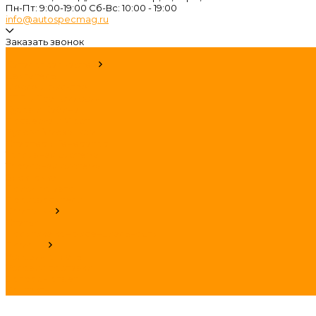
Пн-Пт: 9:00-19:00 Cб-Вс: 10:00 - 19:00
info@autospecmag.ru
Заказать звонок
...
Каталог запчастей
Двигатель
Масла и фильтра
КПП и Трансмиссия
Кузов и Кабина
Подвеска и Мост
Рулевой механизм
Стартер и Генератор
Топливная система
Тормозная система
Электрика
Поиск по авто
Производители
Компания
Статьи
Политика конфиденциальности
Помощь
Условия оплаты
Условия доставки
Вопрос - ответ
Контакты