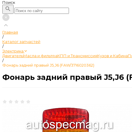
Поиск
Главная
/
Каталог запчастей
/
Электрика
Двигатель
Масла и фильтра
КПП и Трансмиссия
Кузов и Кабина
П
/
Фонарь задний правый J5,J6 (FAW/3716020362)
Фонарь задний правый J5,J6 (