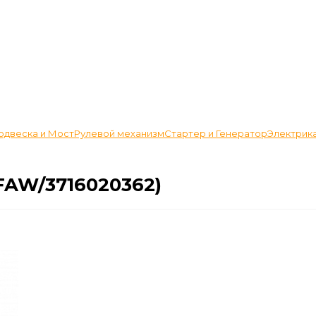
одвеска и Мост
Рулевой механизм
Стартер и Генератор
Электрик
FAW/3716020362)