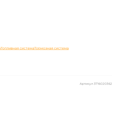
а
Топливная система
Тормозная система
Артикул
3716020362