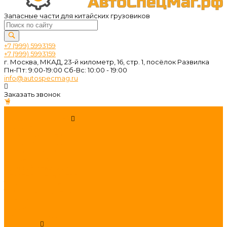
Запасные части для китайских грузовиков
+7 (999) 5993159
+7 (999) 5993159
г. Москва, МКАД, 23-й километр, 16, стр. 1, посёлок Развилка
Пн-Пт: 9:00-19:00 Cб-Вс: 10:00 - 19:00
info@autospecmag.ru
Заказать звонок
...
Каталог запчастей
Двигатель
Масла и фильтра
КПП и Трансмиссия
Кузов и Кабина
Подвеска и Мост
Рулевой механизм
Стартер и Генератор
Топливная система
Тормозная система
Электрика
Поиск по авто
Производители
Компания