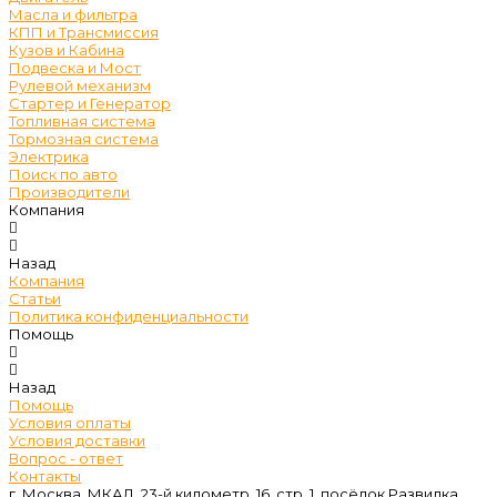
Масла и фильтра
КПП и Трансмиссия
Кузов и Кабина
Подвеска и Мост
Рулевой механизм
Стартер и Генератор
Топливная система
Тормозная система
Электрика
Поиск по авто
Производители
Компания
Назад
Компания
Статьи
Политика конфиденциальности
Помощь
Назад
Помощь
Условия оплаты
Условия доставки
Вопрос - ответ
Контакты
г. Москва, МКАД, 23-й километр, 16, стр. 1, посёлок Развилка