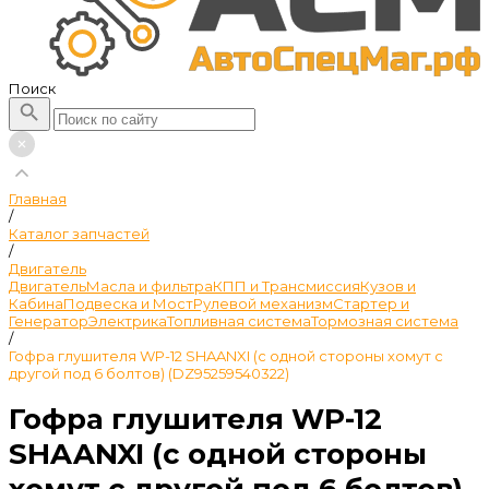
Поиск
Главная
/
Каталог запчастей
/
Двигатель
Двигатель
Масла и фильтра
КПП и Трансмиссия
Кузов и
Кабина
Подвеска и Мост
Рулевой механизм
Стартер и
Генератор
Электрика
Топливная система
Тормозная система
/
Гофра глушителя WP-12 SHAANXI (с одной стороны хомут с
другой под 6 болтов) (DZ95259540322)
Гофра глушителя WP-12
SHAANXI (с одной стороны
хомут с другой под 6 болтов)