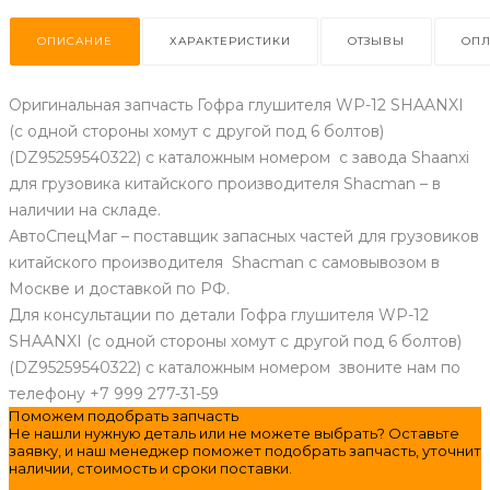
ОПИСАНИЕ
ХАРАКТЕРИСТИКИ
ОТЗЫВЫ
ОПЛ
Оригинальная запчасть Гофра глушителя WP-12 SHAANXI
(с одной стороны хомут с другой под 6 болтов)
(DZ95259540322) с каталожным номером с завода Shaanxi
для грузовика китайского производителя Shacman – в
наличии на складе.
АвтоСпецМаг – поставщик запасных частей для грузовиков
китайского производителя Shacman с самовывозом в
Москве и доставкой по РФ.
Для консультации по детали Гофра глушителя WP-12
SHAANXI (с одной стороны хомут с другой под 6 болтов)
(DZ95259540322) с каталожным номером звоните нам по
телефону +7 999 277-31-59
Поможем подобрать запчасть
Не нашли нужную деталь или не можете выбрать? Оставьте
заявку, и наш менеджер поможет подобрать запчасть, уточнит
наличии, стоимость и сроки поставки.
оставить заявку