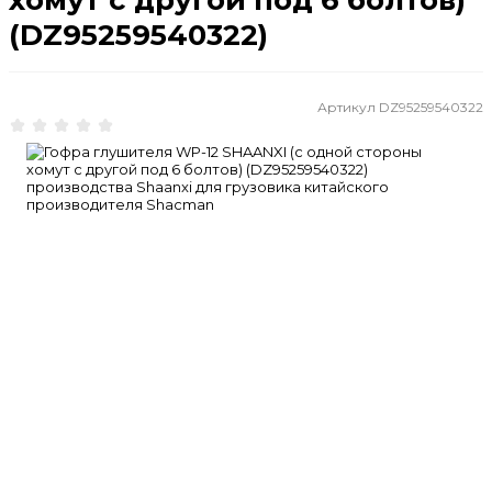
(DZ95259540322)
Артикул
DZ95259540322