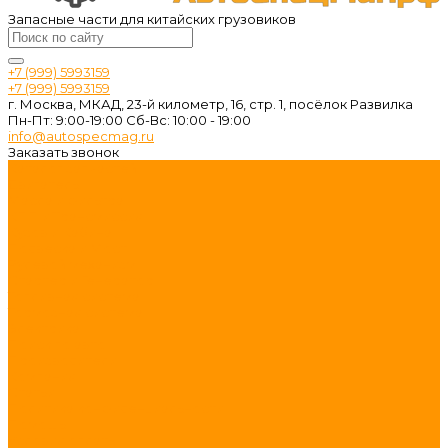
Запасные части для китайских грузовиков
+7 (999) 5993159
+7 (999) 5993159
г. Москва, МКАД, 23-й километр, 16, стр. 1, посёлок Развилка
Пн-Пт: 9:00-19:00 Cб-Вс: 10:00 - 19:00
info@autospecmag.ru
Заказать звонок
Каталог запчастей
Двигатель
Масла и фильтра
КПП и Трансмиссия
Кузов и Кабина
Подвеска и Мост
Рулевой механизм
Стартер и Генератор
Топливная система
Тормозная система
Электрика
Поиск по авто
Производители
Компания
Статьи
Политика конфиденциальности
Помощь
Условия оплаты