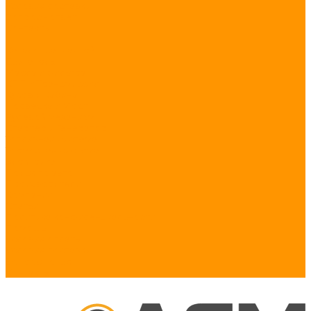
Условия доставки
Вопрос - ответ
Контакты
...
Каталог запчастей
Двигатель
Масла и фильтра
КПП и Трансмиссия
Кузов и Кабина
Подвеска и Мост
Рулевой механизм
Стартер и Генератор
Топливная система
Тормозная система
Электрика
Поиск по авто
Производители
Компания
Статьи
Политика конфиденциальности
Помощь
Условия оплаты
Условия доставки
Вопрос - ответ
Контакты