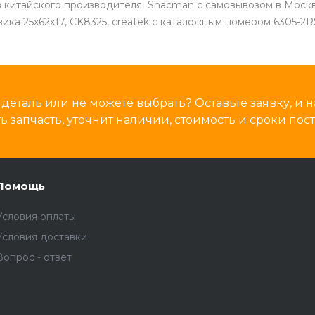
в китайского производителя Shacman с самовывозом в Москв
а 25х62х17, CK8325, createk с каталожным номером 6305-2RS
деталь или не можете выбрать? Оставьте заявку, и
 запчасть, уточнит наличии, стоимость и сроки пост
Помощь
Условия оплаты
Условия доставки
Вопрос - ответ