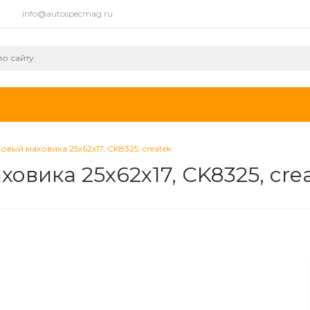
info@autospecmag.ru
ый маховика 25х62х17, CK8325, createk
вика 25х62х17, CK8325, cre