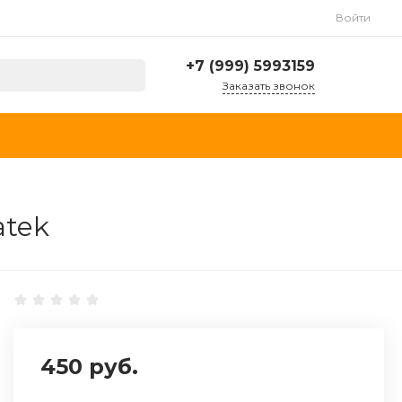
Войти
+7 (999) 5993159
Заказать звонок
+7 (999) 5993159
г. Москва, МКАД, 23-й
километр, 16, стр. 1,
посёлок Развилка
Пн-Пт: 9:00-19:00 Cб-
Вс: 10:00 - 19:00
atek
info@autospecmag.ru
450 руб.